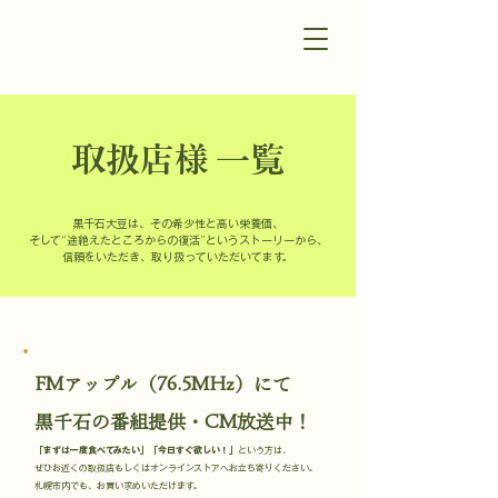
​取扱店様 一覧
黒千石大豆は、その希少性と高い栄養価、
そして“途絶えたところからの復活”
というストーリーから、
信頼をいただき、取り扱っていただいてます。
FMアップル（76.5MHz）にて
黒千石の番組提供・CM放送中！
「まずは一度食べてみたい」「今日すぐ欲しい！」
という方は、
ぜひお近くの取扱店もしくはオンラインストアへお立ち寄りください。
札幌市内でも、お買い求めいただけます。